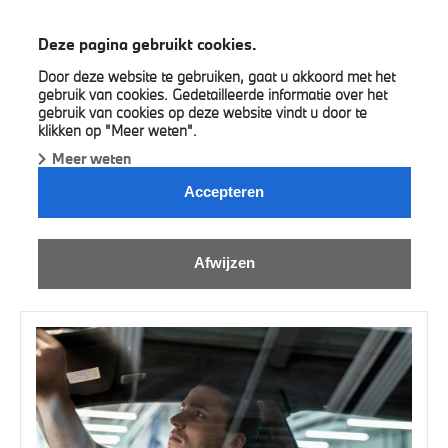
BMW A&M Group
Deze pagina gebruikt cookies.
Door deze website te gebruiken, gaat u akkoord met het
gebruik van cookies. Gedetailleerde informatie over het
gebruik van cookies op deze website vindt u door te
klikken op "Meer weten".
Meer weten
ONLINE SERVICE AFSPRAAK.
Accepteren
Kies uw concessie en maak een online service afspraak.
Afwijzen