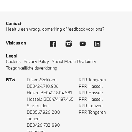
Contact
Heeft u een vraag, opmerking of feedback voor ons?
Visit us on
Legal
Cookies
Privacy Policy
Social Media Disclaimer
Toegankelijkheidsverklaring
BTW
Dilsen-Stokkem:
RPR Tongeren
BE0424.710.936
RPR Hasselt
Halen: BE0412.804.581
RPR Hasselt
Hasselt: BE0474.197.465
RPR Hasselt
Sint-Truiden:
RPR Leuven
BE0567.926.288
RPR Tongeren
Tienen:
BE0426.732.890
Tongeren: