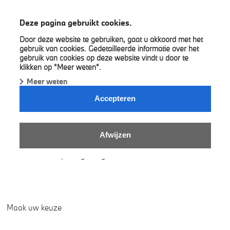
BMW A&M Group
Deze pagina gebruikt cookies.
Door deze website te gebruiken, gaat u akkoord met het
gebruik van cookies. Gedetailleerde informatie over het
gebruik van cookies op deze website vindt u door te
klikken op "Meer weten".
Meer weten
CONTACTEER ONS.
Accepteren
Heeft u een vraag? Laat ons weten wat we voor u kunnen
doen. Ook uw feedback is voor ons van groot belang.
Gebruik onderstaand formulier voor uw vragen, feedback en
Afwijzen
opmerkingen. Gelieve alle velden met een * in te vullen en we
contacteren u spoedig terug!
Maak uw keuze