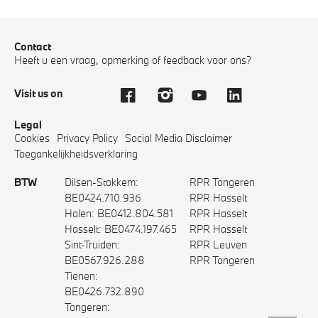
Contact
Heeft u een vraag, opmerking of feedback voor ons?
Visit us on
Legal
Cookies
Privacy Policy
Social Media Disclaimer
Toegankelijkheidsverklaring
BTW
Dilsen-Stokkem:
RPR Tongeren
BE0424.710.936
RPR Hasselt
Halen: BE0412.804.581
RPR Hasselt
Hasselt: BE0474.197.465
RPR Hasselt
Sint-Truiden:
RPR Leuven
BE0567.926.288
RPR Tongeren
Tienen:
BE0426.732.890
Tongeren: