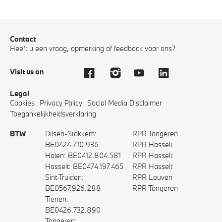
Contact
Heeft u een vraag, opmerking of feedback voor ons?
Visit us on
Legal
Cookies
Privacy Policy
Social Media Disclaimer
Toegankelijkheidsverklaring
BTW
Dilsen-Stokkem:
RPR Tongeren
BE0424.710.936
RPR Hasselt
Halen: BE0412.804.581
RPR Hasselt
Hasselt: BE0474.197.465
RPR Hasselt
Sint-Truiden:
RPR Leuven
BE0567.926.288
RPR Tongeren
Tienen:
BE0426.732.890
Tongeren: