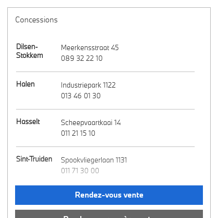
Concessions
Dilsen-
Meerkensstraat 45
Stokkem
089 32 22 10
Halen
Industriepark 1122
013 46 01 30
Hasselt
Scheepvaartkaai 14
011 21 15 10
Sint-Truiden
Spookvliegerlaan 1131
011 71 30 00
Rendez-vous vente
Tirlemont
Ambachtenlaan 2a
016 81 25 39